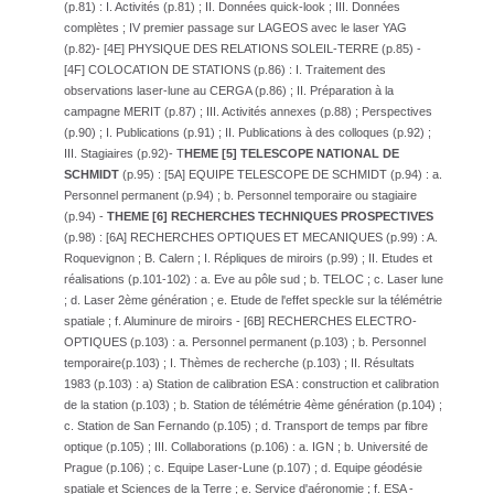
(p.81) : I. Activités (p.81) ; II. Données quick-look ; III. Données
complètes ; IV premier passage sur LAGEOS avec le laser YAG
(p.82)- [4E] PHYSIQUE DES RELATIONS SOLEIL-TERRE (p.85) -
[4F] COLOCATION DE STATIONS (p.86) : I. Traitement des
observations laser-lune au CERGA (p.86) ; II. Préparation à la
campagne MERIT (p.87) ; III. Activités annexes (p.88) ; Perspectives
(p.90) ; I. Publications (p.91) ; II. Publications à des colloques (p.92) ;
III. Stagiaires (p.92)- T
HEME [5] TELESCOPE NATIONAL DE
SCHMIDT
(p.95) : [5A] EQUIPE TELESCOPE DE SCHMIDT (p.94) : a.
Personnel permanent (p.94) ; b. Personnel temporaire ou stagiaire
(p.94) -
THEME [6] RECHERCHES TECHNIQUES PROSPECTIVES
(p.98) : [6A] RECHERCHES OPTIQUES ET MECANIQUES (p.99) : A.
Roquevignon ; B. Calern ; I. Répliques de miroirs (p.99) ; II. Etudes et
réalisations (p.101-102) : a. Eve au pôle sud ; b. TELOC ; c. Laser lune
; d. Laser 2ème génération ; e. Etude de l'effet speckle sur la télémétrie
spatiale ; f. Aluminure de miroirs - [6B] RECHERCHES ELECTRO-
OPTIQUES (p.103) : a. Personnel permanent (p.103) ; b. Personnel
temporaire(p.103) ; I. Thèmes de recherche (p.103) ; II. Résultats
1983 (p.103) : a) Station de calibration ESA : construction et calibration
de la station (p.103) ; b. Station de télémétrie 4ème génération (p.104) ;
c. Station de San Fernando (p.105) ; d. Transport de temps par fibre
optique (p.105) ; III. Collaborations (p.106) : a. IGN ; b. Université de
Prague (p.106) ; c. Equipe Laser-Lune (p.107) ; d. Equipe géodésie
spatiale et Sciences de la Terre ; e. Service d'aéronomie ; f. ESA -