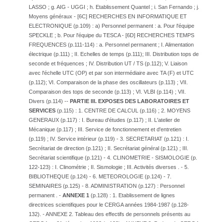
LASSO ; g. AIG - UGGI ; h. Etablissement Quantel ; i. San Fernando ; j.
Moyens généraux - [6C] RECHERCHES EN INFORMATIQUE ET
ELECTRONIQUE (p.109) : a) Personnel permanent : a. Pour l'équipe
SPECKLE ; b. Pour l'équipe du TESCA - [6D] RECHERCHES TEMPS
FREQUENCES (p.111-114) : a. Personnel permanent ; I. Alimentation
électrique (p.111) ; II. Echelles de temps (p.111); III. Distribution tops de
seconde et fréquences ; IV. Distribution UT / TS (p.112); V. Liaison
avec l'échelle UTC (OP) et par son intermédiaire avec TA (F) et UTC
(p.112); VI. Comparaison de la phase des oscillateurs (p.113) ; VII.
Comparaison des tops de seconde (p.113) ; VI. VLBI (p.114) ; VII.
Divers (p.114) --
PARTIE III. EXPOSES DES LABORATOIRES ET
SERVICES
(p.115) : 1. CENTRE DE CALCUL (p.116) ; 2. MOYENS
GENERAUX (p.117) : I. Bureau d'études (p.117) ; II. L'atelier de
Mécanique (p.117) ; III. Service de fonctionnement et d'entretien
(p.119) ; IV. Service intérieur (p.119) - 3. SECRETARIAT (p.121) : I.
Secrétariat de direction (p.121) ; II. Secrétariat général (p.121) ; III.
Secrétariat scientifique (p.121) - 4. CLINOMETRIE - SISMOLOGIE (p.
122-123) : I. Clinométrie ; II. Sismologie ; III. Activités diverses . - 5.
BIBLIOTHEQUE (p.124) - 6. METEOROLOGIE (p.124) - 7.
SEMINAIRES (p.125) - 8. ADMINISTRATION (p.127) : Personnel
permanent . -
ANNEXE 1
(p.128) : 1. Etablissement de lignes
directrices scientifiques pour le CERGA années 1984-1987 (p.128-
132). - ANNEXE 2. Tableau des effectifs de personnels présents au