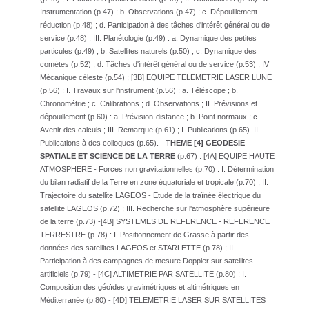
Instrumentation (p.47) ; b. Observations (p.47) ; c. Dépouillement-
réduction (p.48) ; d. Participation à des tâches d'intérêt général ou de
service (p.48) ; III. Planétologie (p.49) : a. Dynamique des petites
particules (p.49) ; b. Satellites naturels (p.50) ; c. Dynamique des
comètes (p.52) ; d. Tâches d'intérêt général ou de service (p.53) ; IV
Mécanique céleste (p.54) ; [3B] EQUIPE TELEMETRIE LASER LUNE
(p.56) : I. Travaux sur l'instrument (p.56) : a. Téléscope ; b.
Chronométrie ; c. Calibrations ; d. Observations ; II. Prévisions et
dépouillement (p.60) : a. Prévision-distance ; b. Point normaux ; c.
Avenir des calculs ; III. Remarque (p.61) ; I. Publications (p.65). II.
Publications à des colloques (p.65). - T
HEME [4] GEODESIE
SPATIALE ET SCIENCE DE LA TERRE
(p.67) : [4A] EQUIPE HAUTE
ATMOSPHERE - Forces non gravitationnelles (p.70) : I. Détermination
du bilan radiatif de la Terre en zone équatoriale et tropicale (p.70) ; II.
Trajectoire du satellite LAGEOS - Etude de la traînée électrique du
satellite LAGEOS (p.72) ; III. Recherche sur l'atmosphère supérieure
de la terre (p.73) -[4B] SYSTEMES DE REFERENCE - REFERENCE
TERRESTRE (p.78) : I. Positionnement de Grasse à partir des
données des satellites LAGEOS et STARLETTE (p.78) ; II.
Participation à des campagnes de mesure Doppler sur satellites
artificiels (p.79) - [4C] ALTIMETRIE PAR SATELLITE (p.80) : I.
Composition des géoïdes gravimétriques et altimétriques en
Méditerranée (p.80) - [4D] TELEMETRIE LASER SUR SATELLITES