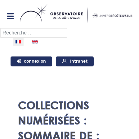
Rechercher
Sélectionnez votre langue
connexion
Intranet
COLLECTIONS
NUMÉRISÉES :
SOMMAIRE DE :