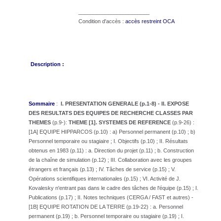
________________________
Condition d'accès :
accès restreint OCA
Description :
Sommaire
:
I. PRESENTATION GENERALE (p.1-8) - II. EXPOSE
DES RESULTATS DES EQUIPES DE RECHERCHE CLASSES PAR
THEMES
(p.9-):
THEME [1]. SYSTEMES DE REFERENCE
(p.9-26) :
[1A] EQUIPE HIPPARCOS (p.10) : a) Personnel permanent (p.10) ; b)
Personnel temporaire ou stagiaire ; I. Objectifs (p.10) ; II. Résultats
obtenus en 1983 (p.11) : a. Direction du projet (p.11) ; b. Construction
de la chaîne de simulation (p.12) ; III. Collaboration avec les groupes
étrangers et français (p.13) ; IV. Tâches de service (p.15) ; V.
Opérations scientifiques internationales (p.15) ; VI. Activité de J.
Kovalesky n'entrant pas dans le cadre des tâches de l'équipe (p.15) ; I.
Publications (p.17) ; II. Notes techniques (CERGA / FAST et autres) -
[1B] EQUIPE ROTATION DE LA TERRE (p.19-22) : a. Personnel
permanent (p.19) ; b. Personnel temporaire ou stagiaire (p.19) ; I.