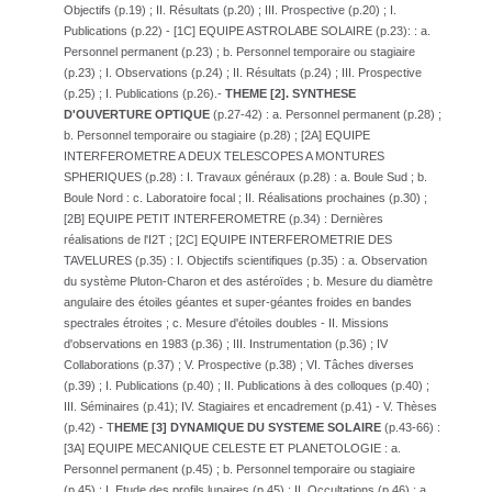
Objectifs (p.19) ; II. Résultats (p.20) ; III. Prospective (p.20) ; I.
Publications (p.22) - [1C] EQUIPE ASTROLABE SOLAIRE (p.23): : a.
Personnel permanent (p.23) ; b. Personnel temporaire ou stagiaire
(p.23) ; I. Observations (p.24) ; II. Résultats (p.24) ; III. Prospective
(p.25) ; I. Publications (p.26).-
THEME [2]. SYNTHESE
D'OUVERTURE OPTIQUE
(p.27-42) : a. Personnel permanent (p.28) ;
b. Personnel temporaire ou stagiaire (p.28) ; [2A] EQUIPE
INTERFEROMETRE A DEUX TELESCOPES A MONTURES
SPHERIQUES (p.28) : I. Travaux généraux (p.28) : a. Boule Sud ; b.
Boule Nord : c. Laboratoire focal ; II. Réalisations prochaines (p.30) ;
[2B] EQUIPE PETIT INTERFEROMETRE (p.34) : Dernières
réalisations de l'I2T ; [2C] EQUIPE INTERFEROMETRIE DES
TAVELURES (p.35) : I. Objectifs scientifiques (p.35) : a. Observation
du système Pluton-Charon et des astéroïdes ; b. Mesure du diamètre
angulaire des étoiles géantes et super-géantes froides en bandes
spectrales étroites ; c. Mesure d'étoiles doubles - II. Missions
d'observations en 1983 (p.36) ; III. Instrumentation (p.36) ; IV
Collaborations (p.37) ; V. Prospective (p.38) ; VI. Tâches diverses
(p.39) ; I. Publications (p.40) ; II. Publications à des colloques (p.40) ;
III. Séminaires (p.41); IV. Stagiaires et encadrement (p.41) - V. Thèses
(p.42) - T
HEME [3] DYNAMIQUE DU SYSTEME SOLAIRE
(p.43-66) :
[3A] EQUIPE MECANIQUE CELESTE ET PLANETOLOGIE : a.
Personnel permanent (p.45) ; b. Personnel temporaire ou stagiaire
(p.45) ; I. Etude des profils lunaires (p.45) ; II. Occultations (p.46) : a.