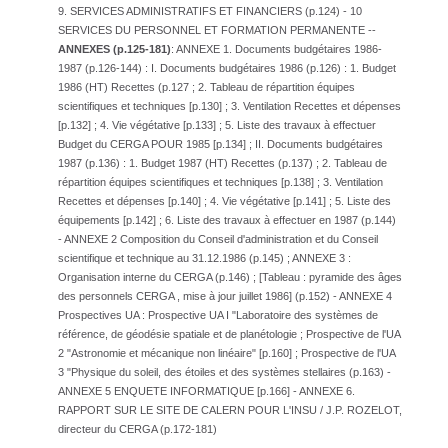
9. SERVICES ADMINISTRATIFS ET FINANCIERS (p.124) - 10
SERVICES DU PERSONNEL ET FORMATION PERMANENTE --
ANNEXES (p.125-181)
: ANNEXE 1. Documents budgétaires 1986-
1987 (p.126-144) : I. Documents budgétaires 1986 (p.126) : 1. Budget
1986 (HT) Recettes (p.127 ; 2. Tableau de répartition équipes
scientifiques et techniques [p.130] ; 3. Ventilation Recettes et dépenses
[p.132] ; 4. Vie végétative [p.133] ; 5. Liste des travaux à effectuer
Budget du CERGA POUR 1985 [p.134] ; II. Documents budgétaires
1987 (p.136) : 1. Budget 1987 (HT) Recettes (p.137) ; 2. Tableau de
répartition équipes scientifiques et techniques [p.138] ; 3. Ventilation
Recettes et dépenses [p.140] ; 4. Vie végétative [p.141] ; 5. Liste des
équipements [p.142] ; 6. Liste des travaux à effectuer en 1987 (p.144)
- ANNEXE 2 Composition du Conseil d'administration et du Conseil
scientifique et technique au 31.12.1986 (p.145) ; ANNEXE 3 :
Organisation interne du CERGA (p.146) ; [Tableau : pyramide des âges
des personnels CERGA , mise à jour juillet 1986] (p.152) - ANNEXE 4
Prospectives UA : Prospective UA I "Laboratoire des systèmes de
référence, de géodésie spatiale et de planétologie ; Prospective de l'UA
2 "Astronomie et mécanique non linéaire" [p.160] ; Prospective de l'UA
3 "Physique du soleil, des étoiles et des systèmes stellaires (p.163) -
ANNEXE 5 ENQUETE INFORMATIQUE [p.166] - ANNEXE 6.
RAPPORT SUR LE SITE DE CALERN POUR L'INSU / J.P. ROZELOT,
directeur du CERGA (p.172-181)