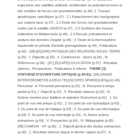
trajectoires des satellites artificiels. Amélioration du potentiel terrestre et
des modèles de forces non-gravitationnelles (p.46); 2. Travaux
géodésiques spécifiques (p.47) : 2.1 Rattachement des marégraphes
aux stations laser (p.47) ; 2.2 Etude des forces non gravitationnelles
subies par le satellite LAGEOS (p.47) ; 2.3 Synthèse des travaux
d'altimétrie en Méditerranée (p.48) ; 2.4 Recueil, prétraitement et
analyse des données Doppler (p.48) ; 3. Etude de la thermosphère
équatoriale en période d'activité géomagnétique (p.49) ; Publications
(p.50) - [2B] [EQUIPE] PHYSIQUE DES RELATIONS SOLEIL-TERRE
(p.55) : I. Objectifs (p.55) ; II. Conférences - divers (p.56) ; III.
Références (p.56) - [2C] [EQUIPE]COLOCATION (p.57) : Résultats
obtenus ; Perspectives ; Publications à referee -
THEME [3]
SYNTHESE D'OUVERTURE OPTIQUE (p.59-81)
: [3A] GRAND
INTERFEROMETRE A DEUX TELESCOPES SPHERIQUES(p.61-65) :
Personnel : A. Personnel permanent (p.61) ; B. Personnel à temps
partiel (p.61); I. Objectif (p.62) ; II. Résultats obtenus (p.62) ; III.
Actions menées pour fiabiliser et optimiser l'instrument (p.62) : 1. Du
point de vue mécanique (p.62) ; 2. Du point de vue hydraulique (p.63) ;
3. Du point de vue de l'optique (p.63) ; 4. Du point de vue informatique
(p.64); 5. Du point de vue métrologie (p.64) ; IV. Autres actions
entreprises (p.64) ; V. Prospective (p.64) ; VI. Bibliographie (p.65) -
[3B] CHARON - I4T (p.66) : 1. Objectif général des études entreprises
(p.66) ; 2. Résultats obtenus depuis le dernier rapport (p.67) : A.