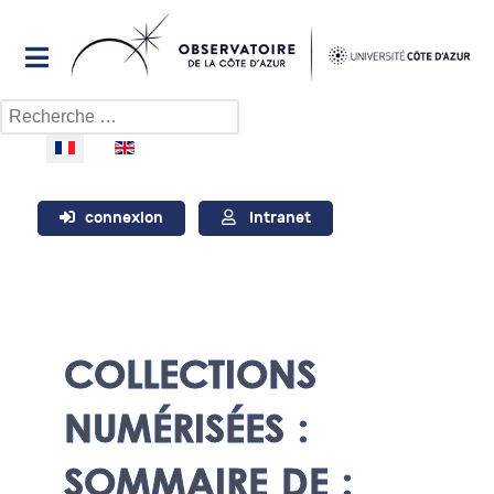
Rechercher
Sélectionnez votre langue
connexion
Intranet
COLLECTIONS
NUMÉRISÉES :
SOMMAIRE DE :