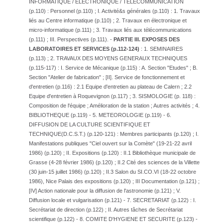
INFORMATIQUE / ELECTRONIQUE / TELECOMMUNICATION
(p.110) : Personnel (p.110) ; I. Activité&s générales (p.110) : 1. Travaux
liés au Centre informatique (p.110) ; 2. Travaux en électronique et
micro-informatique (p.111) ; 3. Travaux liés aux télécommunications
(p.111) ; III. Perspectives (p.111). -
PARTIE III. EXPOSES DES
LABORATOIRES ET SERVICES (p.112-124)
: 1. SEMINAIRES
(p.113) ; 2. TRAVAUX DES MOYENS GENERAUX TECHNIQUES
(p.115-117) : I. Service de Mécanique (p.115) : A. Section "Etudes" ; B.
Section "Atelier de fabrication" ; [II]. Service de fonctionnement et
d'entretien (p.116) : 2.1 Equipe d'entretien au plateau de Calern ; 2.2
Equipe d'entretien à Roquevignon (p.117) ; 3. SISMOLOGIE (p. 118) :
Composition de l'équipe ; Amélioration de la station ; Autres activités ; 4.
BIBLIOTHEQUE (p.119) - 5. METEOROLOGIE (p.119) - 6.
DIFFUSION DE LA CULTURE SCIENTIFIQUE ET
TECHNIQUE(D.C.S.T.) (p.120-121) : Membres participants (p.120) ; I.
Manifestations publiques "Ciel ouvert sur la Comète" (19-21-22 avril
1986) (p.120) ; II. Expositions (p.120) : II.1 Bibliothèque municipale de
Grasse (4-28 février 1986) (p.120) ; II.2 Cité des sciences de la Villette
(30 juin-15 juillet 1986) (p.120) ; II.3 Salon du SI.CO.VI (18-22 octobre
1986), Nice Palais des expositions (p.120) ; III Documentation (p.121) ;
[IV] Action nationale pour la diffusion de l'astronomie (p.121) ; V.
Diffusion locale et vulgarisation (p.121) - 7. SECRETARIAT (p.122) : I.
Secrétariat de direction (p.122) ; II. Autres tâches de Secrétariat
scientifique (p.122) - 8. COMITE D'HYGIENE ET SECURITE (p.123) -