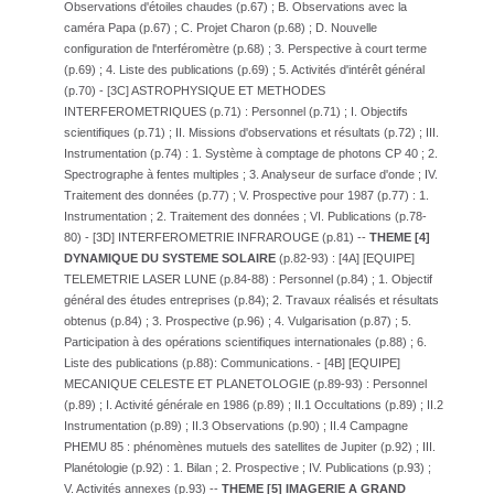
Observations d'étoiles chaudes (p.67) ; B. Observations avec la
caméra Papa (p.67) ; C. Projet Charon (p.68) ; D. Nouvelle
configuration de l'nterféromètre (p.68) ; 3. Perspective à court terme
(p.69) ; 4. Liste des publications (p.69) ; 5. Activités d'intérêt général
(p.70) - [3C] ASTROPHYSIQUE ET METHODES
INTERFEROMETRIQUES (p.71) : Personnel (p.71) ; I. Objectifs
scientifiques (p.71) ; II. Missions d'observations et résultats (p.72) ; III.
Instrumentation (p.74) : 1. Système à comptage de photons CP 40 ; 2.
Spectrographe à fentes multiples ; 3. Analyseur de surface d'onde ; IV.
Traitement des données (p.77) ; V. Prospective pour 1987 (p.77) : 1.
Instrumentation ; 2. Traitement des données ; VI. Publications (p.78-
80) - [3D] INTERFEROMETRIE INFRAROUGE (p.81) --
THEME [4]
DYNAMIQUE DU SYSTEME SOLAIRE
(p.82-93) : [4A] [EQUIPE]
TELEMETRIE LASER LUNE (p.84-88) : Personnel (p.84) ; 1. Objectif
général des études entreprises (p.84); 2. Travaux réalisés et résultats
obtenus (p.84) ; 3. Prospective (p.96) ; 4. Vulgarisation (p.87) ; 5.
Participation à des opérations scientifiques internationales (p.88) ; 6.
Liste des publications (p.88): Communications. - [4B] [EQUIPE]
MECANIQUE CELESTE ET PLANETOLOGIE (p.89-93) : Personnel
(p.89) ; I. Activité générale en 1986 (p.89) ; II.1 Occultations (p.89) ; II.2
Instrumentation (p.89) ; II.3 Observations (p.90) ; II.4 Campagne
PHEMU 85 : phénomènes mutuels des satellites de Jupiter (p.92) ; III.
Planétologie (p.92) : 1. Bilan ; 2. Prospective ; IV. Publications (p.93) ;
V. Activités annexes (p.93) --
THEME [5] IMAGERIE A GRAND