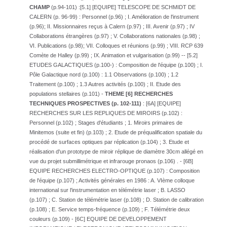
CHAMP
(p.94-101) :[5.1] [EQUIPE] TELESCOPE DE SCHMIDT DE
CALERN (p. 96-99) : Personnel (p.96) ; I. Amélioration de l'instrument
(p.96); II. Missionnaires reçus à Calern (p.97) ; III. Avenir (p.97) ; IV
Collaborations étrangères (p.97) ; V. Collaborations nationales (p.98) ;
VI. Publications (p.98); VII. Colloques et réunions (p.99) ; VIII. RCP 639
Comète de Halley (p.99) ; IX. Animation et vulgarisation (p.99) -- [5.2]
ETUDES GALACTIQUES (p.100-) : Composition de l'équipe (p.100) ; I.
Pôle Galactique nord (p.100) : 1.1 Observations (p.100) ; 1.2
Traitement (p.100) ; 1.3 Autres activités (p.100) ; II. Etude des
populations stellaires (p.101) -
THEME [6] RECHERCHES
TECHNIQUES PROSPECTIVES (p. 102-111)
: [6A] [EQUIPE]
RECHERCHES SUR LES REPLIQUES DE MIROIRS (p.102) :
Personnel (p.102) ; Stages d'étudiants ; 1. Miroirs primaires de
Minitemos (suite et fin) (p.103) ; 2. Etude de préqualification spatiale du
procédé de surfaces optiques par réplication (p.104) ; 3. Etude et
réalisation d'un prototype de miroir réplique de diamètre 30cm allégé en
vue du projet submillimétrique et infrarouge pronaos (p.106) . - [6B]
EQUIPE RECHERCHES ELECTRO-OPTIQUE (p.107) : Composition
de l'équipe (p.107) ; Activités générales en 1986 : A. VIème colloque
international sur l'instrumentation en télémétrie laser ; B. LASSO
(p.107) ; C. Station de télémétrie laser (p.108) ; D. Station de calibration
(p.108) ; E. Service temps-fréquence (p.109) ; F. Télémétrie deux
couleurs (p.109) - [6C] EQUIPE DE DEVELOPPEMENT