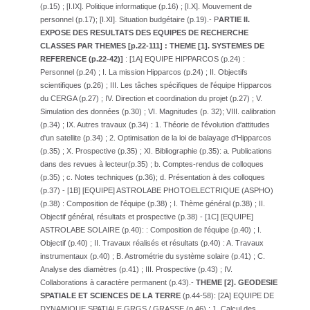
(p.15) ; [I.IX]. Politique informatique (p.16) ; [I.X]. Mouvement de
personnel (p.17); [I.XI]. Situation budgétaire (p.19).- P
ARTIE II.
EXPOSE DES RESULTATS DES EQUIPES DE RECHERCHE
CLASSES PAR THEMES [p.22-111] : THEME [1]. SYSTEMES DE
REFERENCE (p.22-42)]
: [1A] EQUIPE HIPPARCOS (p.24) :
Personnel (p.24) ; I. La mission Hipparcos (p.24) ; II. Objectifs
scientifiques (p.26) ; III. Les tâches spécifiques de l'équipe Hipparcos
du CERGA (p.27) ; IV. Direction et coordination du projet (p.27) ; V.
Simulation des données (p.30) ; VI. Magnitudes (p. 32); VIII. calibration
(p.34) ; IX. Autres travaux (p.34) : 1. Théorie de l'évolution d'attitudes
d'un satellite (p.34) ; 2. Optimisation de la loi de balayage d'Hipparcos
(p.35) ; X. Prospective (p.35) ; XI. Bibliographie (p.35): a. Publications
dans des revues à lecteur(p.35) ; b. Comptes-rendus de colloques
(p.35) ; c. Notes techniques (p.36); d. Présentation à des colloques
(p.37) - [1B] [EQUIPE] ASTROLABE PHOTOELECTRIQUE (ASPHO)
(p.38) : Composition de l'équipe (p.38) ; I. Thème général (p.38) ; II.
Objectif général, résultats et prospective (p.38) - [1C] [EQUIPE]
ASTROLABE SOLAIRE (p.40): : Composition de l'équipe (p.40) ; I.
Objectif (p.40) ; II. Travaux réalisés et résultats (p.40) : A. Travaux
instrumentaux (p.40) ; B. Astrométrie du système solaire (p.41) ; C.
Analyse des diamètres (p.41) ; III. Prospective (p.43) ; IV.
Collaborations à caractère permanent (p.43).-
THEME [2]. GEODESIE
SPATIALE ET SCIENCES DE LA TERRE
(p.44-58): [2A] EQUIPE DE
DYNAMIQUE SPATIALE GRGS / GRASSE (p.46) : 1. Calcul des