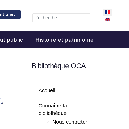
Sélectionnez 
Intranet
Rechercher
ut public
Histoire et patrimoine
Bibliothèque OCA
Accueil
.
Connaître la
bibliothèque
Nous contacter