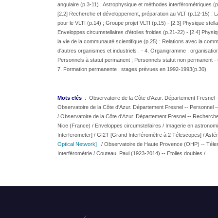
angulaire (p.3-11) : Astrophysique et méthodes interférométriques (
[2.2] Recherche et développement, préparation au VLT (p.12-15) : La
pour le VLTI (p.14) ; Groupe projet VLTI (p.15) - [2.3] Physique stellai
Enveloppes circumstellaires d'étoiles froides (p.21-22) - [2.4] Physiq
la vie de la communauté scientifique (p.25) : Relations avec la com
d'autres organismes et industriels . - 4. Organigramme : organisation 
Personnels à statut permanent ; Personnels statut non permanent - 6.
7. Formation permanente : stages prévues en 1992-1993(p.30)
Mots clés
: Observatoire de la Côte d'Azur. Département Fresnel -- 
Observatoire de la Côte d'Azur. Département Fresnel -- Personnel 
/ Observatoire de la Côte d'Azur. Département Fresnel -- Recherche 
Nice (France) / Enveloppes circumstellaires / Imagerie en astronomie
Interferometer] / GI2T [Grand Interféromètre à 2 Télescopes] / Astér
Optical Network]
/
Observatoire de Haute Provence (OHP) -- Télescopes
Interférométrie / Couteau, Paul (1923-2014) -- Etoiles doubles /