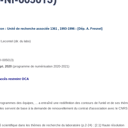
on : Unité de recherche associée 1361 , 1993-1996 : [Dép. A. Fresnel]
Lecontel (dir. du labo)
-005013)
pt. 2020
(programme de numérisation 2020-2021)
accès restreint OCA
programmes des équipes, ...
a entraîné une redéfinition des contours de l'unité et de ses thè
 elles servent de base à la demande de renouvellement du contrat d'association avec le CNRS
ivité scientifique dans les thèmes de recherche du laboratoire (p.2-24) : [2.1] Haute résolution