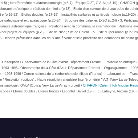
p.4-5) ; Interférométrie et astérosismologie (p.6-7) ; Equipe GI2T, OVLA (p.8-10) ; CHARON (p
boratoire d'optique et réplique de miroirs (p.13) ; Etude d'un suiveur de phase et/ou de coh
re (p.16-22) : Etoiles doubles (p.17-18) ; Instabilités stellaires et astérosismologie (p.19-20) ;
ue galactique et extragalactique (p.23-24) : Structure des galaxies E-SO (p.24) - 3. Participat
munauté astronomique française ; Relations avec la communauté internationale ; Relations av
par projets ou équipes (p.26) : Site de Nice ; Site de Calern. - 5. Liste du personnel (p.27-28)
 Départs prévisibles dans les deux ans à venir et liste prioritaire des demandes de poste (p
Description / Observatoire de la Côte d'Azur. Département Fresnel -- Politique scientifique /
-- 1993-1996 / Observatoire de la Côte d'Azur. Département Fresnel -- Organigramme -- 199
-- 1993-1996 / Centre national de la recherche scientifique (France) -- Laboratoires -- Franc
 / Résolution (optique) / Haute résolution angulaire/ Interférométrie / VLTI [Very Large Teles
osismologie / OVLA [Optical Very Large Array] (projet) /
CHARON [Calern High Angular Resol
 / Etoiles doubles / Etoiles froides / Lecontel, Daniel (19..-....) / Labeyrie, Antoine (19..-...