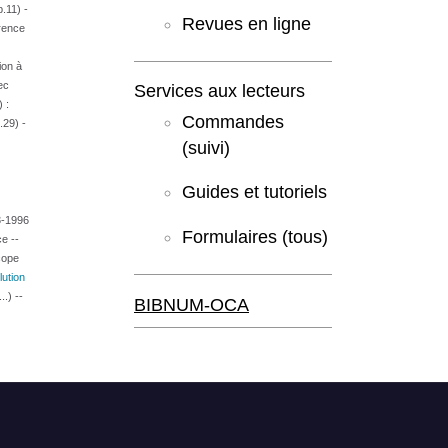
.11) -
Revues en ligne
érence
ion à
ec
Services aux lecteurs
 :
Commandes
.29) -
(suivi)
Guides et tutoriels
3-1996
Formulaires (tous)
e --
cope
ution
.) --
BIBNUM-OCA