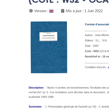
Version :
Mis à jour : 1 Juin 2022
Contrat d'associati
_______________
Auteur : Jean-Michel 
Editeur : S.L. : S.N.
Date : 1992
Cote : W32
(OCA-NI
Numérisé le : 16 se
________________
Condition d'accès :
Description
:
"Après 4 années de fonctionnement, l'évolution des 
recherche" (p. I). Ces évolutions sont décrites dans le document ,
la période 1993-1996.
Sommaire
: 1. Présentation générale de l'activité (p.I-III) - 2. Act