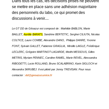
Dans tous les cas, les décisions prises ne peuvent
se mettre en place sans une adhésion majoritaire
des personnels du labo, ce qui promet des
discussions à venir....
Le GT DD de Géoazur est composé de :
Mathilde BABLON,
Marie
BAILLET,
Aurélie
BARAT
S
,
Sandrine BERTETIC
, Serghei CILIUTA, Nicolas
COLTICE,
Laure COMBE
,
Alexandre DANO,
Philippe DANRE,
Yvonne
FONT
,
Sylvain GALLET
,
Fabienne GRAGLIA,
Mireille LAIGLE,
Frédérique
LECLERC, Grégoire MARTINOT-LAGARDE
,
Medhi MESSOUS
,
Gilles
METRIS
,
Myriam PENNEC
,
Caroline RAMEL,
Marie REVEL,
Alessandra
RIBODETTI,
Lucie ROLLAND,
Bruno SCALABRINO
, Karin SIGLOCH
et
Alexandra SKRUBEJ
. Il est piloté par Jenny TREVISAN. Pour nous
contacter :
dd@geoazur.unice.fr