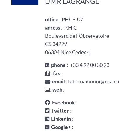
UMR LAGRANGE
office
:
PHCS-07
adress
:
P.H.C
Boulevard de l'Observatoire
CS 34229
06304
Nice Cedex 4
phone
: +33 4 92 00 30 23
fax
:
email
: fathi.namouni@oca.eu
web
:
Facebook
:
Twitter
:
Linkedin
:
Google+
: