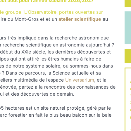
ut août pour l'année scolaire 2026/2027
 de groupe "L'Observatoire, portes ouvertes sur
oire du Mont-Gros et et un
atelier scientifique
au
ours très impliqué dans la recherche astronomique
a recherche scientifique en astronomie aujourd'hui ?
début du XXIe siècle, les dernières découvertes et
pes qui ont attiré les êtres humains à faire de
tes de notre système solaire, où sommes-nous dans
 ? Dans ce parcours, la Science actuelle et sa
teliers multimédia de l’espace
Universarium
, et la
rénovée, partez à la rencontre des connaissances de
ui et des découvertes de demain.
5 hectares est un site naturel protégé, géré par le
rc forestier en fait le plus beau balcon sur la baie