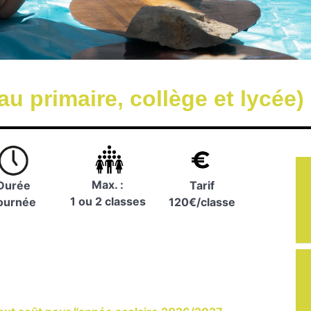
au primaire, collège et lycée)
Max. :
Tarif
Durée
1 ou 2 classes
120€/classe
ournée