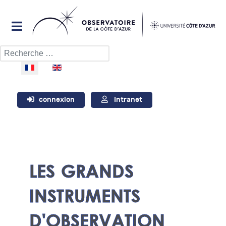
Rechercher
Sélectionnez votre langue
connexion
Intranet
LES GRANDS
INSTRUMENTS
D'OBSERVATION