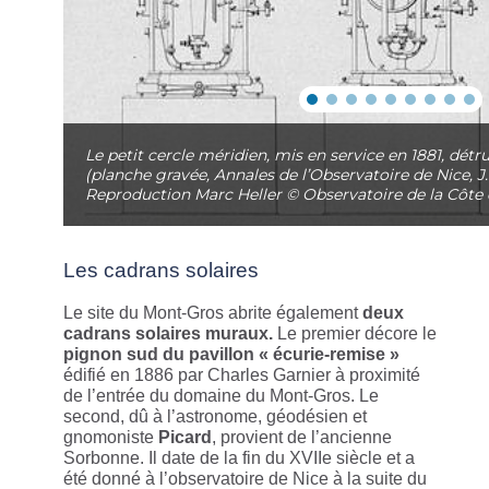
Le petit cercle méridien, mis en service en 1881, détr
(planche gravée, Annales de l’Observatoire de Nice, J. P
Reproduction Marc Heller © Observatoire de la Côte 
Les cadrans solaires
Le site du Mont-Gros abrite également
deux
cadrans solaires muraux.
Le premier décore le
pignon sud du pavillon « écurie-remise »
édifié en 1886 par Charles Garnier à proximité
de l’entrée du domaine du Mont-Gros. Le
second, dû à l’astronome, géodésien et
gnomoniste
Picard
, provient de l’ancienne
Sorbonne. Il date de la fin du XVIIe siècle et a
été donné à l’observatoire de Nice à la suite du