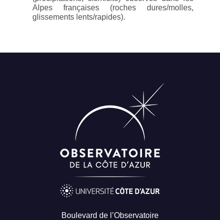
Alpes françaises (roches dures/molles,
glissements lents/rapides).
Boulevard de l’Observatoire