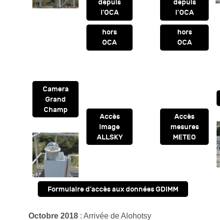
depuis
depuis
l'OCA
l’OCA
hors
hors
OCA
OCA
Camera
Grand
Champ
Accès
Accès
image
mesures
ALLSKY
METEO
Formulaire d’accès aux données GDIMM
Octobre 2018
: Arrivée de Alohotsy