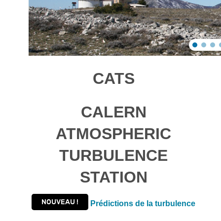
CATS
C
ALERN
A
TMOSPHERIC
T
URBULENCE
S
TATION
NOUVEAU !
Prédictions de la turbulence