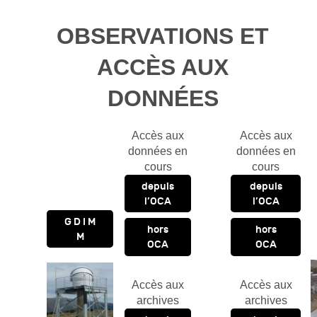
OBSERVATIONS ET
ACCÈS AUX
DONNÉES
Accès aux
Accès aux
données en
données en
cours
cours
depuis
depuis
l’OCA
l’OCA
G D I M
hors
hors
M
OCA
OCA
Accès aux
Accès aux
archives
archives