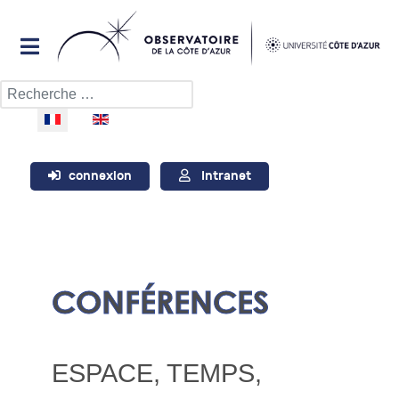
Rechercher
Sélectionnez votre langue
connexion
Intranet
CONFÉRENCES
ESPACE, TEMPS,