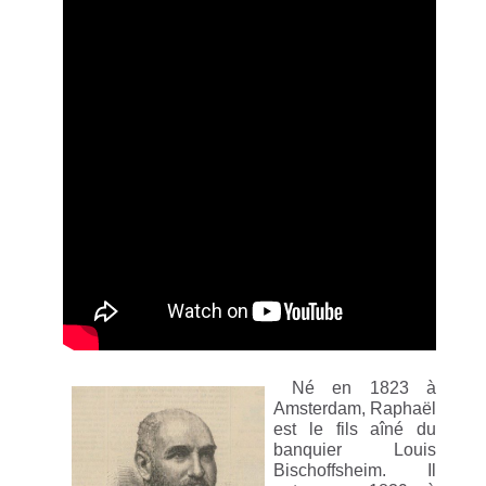
Né en 1823 à
Amsterdam, Raphaël
est le fils aîné du
banquier Louis
Bischoffsheim. Il