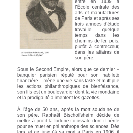
entre en 1839 à
l’École centrale des
arts et manufactures
de Paris et après ses
trois années d’étude
travaille quelque
temps dans les
chemins de fer, puis,
plutôt à contrecœur,
dans les affaires de
son père.
Sous le Second Empire, alors que ce dernier –
banquier parisien réputé pour son habileté
financière – mène une vie sans faste et multiplie
les actions philanthropiques de bienfaisance,
son fils est un boulevardier dont la vie mondaine
et la prodigalité alimentent les gazettes.
À l’âge de 50 ans, après la mort soudaine de
son père, Raphaël Bischoffsheim décide de
mettre à profit la fortune colossale dont il hérite
pour se muer en philanthrope des sciences. Dès
lors, et ce jusqu’à sa mort à Paris en 1906, il