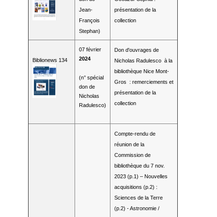
Jean-
présentation de la
François
collection
Stephan)
07 février
Don d'ouvrages de
2024
Biblionews 134
Nicholas Radulesco à la
bibliothèque Nice Mont-
(n° spécial
Gros : remerciements et
don de
présentation de la
Nicholas
collection
Radulesco)
Compte-rendu de
réunion de la
Commission de
bibliothèque du 7 nov.
2023 (p.1) – Nouvelles
acquisitions (p.2) :
Sciences de la Terre
(p.2) - Astronomie /