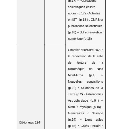
(p.17) – Publications
scientifiques et libre
accès (p.17) - Actualité
en IST (p.18 ) : CNRS et
publications scientifiques
(p.18) – BU et révolution
numérique (p.18)
Chantier prioritaire 2022 :
la rénovation de la salle
de lecture de la
bibliothèque de Nice
Mont-Gros (p.1) –
Nouvelles acquisitions
(p.2 ) : Sciences de la
Terre (p.2) - Astronomie /
Astrophysique (p.9 ) –
Math. / Physique (p.10) -
Généralités / Science
(p.14) – Liens utiles
Biblionews 124
(p.15) : Collex-Persée :