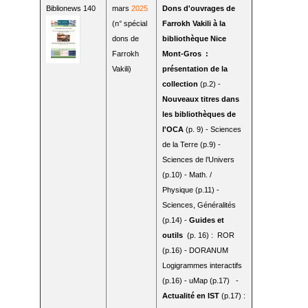
Biblionews 140
mars
2025
Dons d'ouvrages de
(n° spécial
Farrokh Vakili à la
dons de
bibliothèque Nice
Farrokh
Mont-Gros :
Vakili)
présentation de la
collection
(p.2) -
Nouveaux titres dans
les bibliothèques de
l'OCA
(p. 9) - Sciences
de la Terre (p.9) -
Sciences de l’Univers
(p.10) - Math. /
Physique (p.11) -
Sciences, Généralités
(p.14) -
Guides et
outils
(p. 16) : ROR
(p.16) - DORANUM
Logigrammes interactifs
(p.16) - uMap (p.17) -
Actualité en IST
(p.17) :