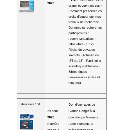
2023
gratuit et open access –
Comment préserver les
droits d’auteur sur mes
travaux de recherche –
Données et recherches
participatives :
recommandations –
Infos utiles (p. 12) :
Récits de voyages
savants - Actualité en
IST (p. 13) : Patrimoine
scientifique diffusion) -
Bibliothèques
universitaires (rôles et
moyens)
Biblionews 131
Don d'ouvrages de
24 août
Claude Rangin à la
2023
bibliothèque Géoazur :
(numéro
remerciements et
spécial )
présentation de la