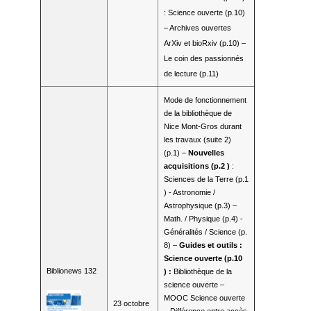
: Science ouverte (p.10)
– Archives ouvertes
ArXiv et bioRxiv (p.10) –
Le coin des passionnés
de lecture (p.11)
Mode de fonctionnement
de la bibliothèque de
Nice Mont-Gros durant
les travaux (suite 2)
(p.1) –
Nouvelles
acquisitions
(p.2 )
:
Sciences de la Terre (p.1
) - Astronomie /
Astrophysique (p.3) –
Math. / Physique (p.4) -
Généralités / Science (p.
8) –
Guides et outils :
Science ouverte (p.10
Biblionews 132
) :
Bibliothèque de la
science ouverte –
MOOC Science ouverte
23 octobre
– Différence entre accès