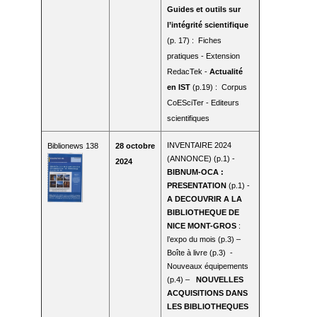
Guides et outils sur
l’intégrité scientifique
(p. 17) : Fiches
pratiques - Extension
RedacTek -
Actualité
en IST
(p.19) : Corpus
CoESciTer - Editeurs
scientifiques
INVENTAIRE 2024
Bi
blionews 138
28 octobre
(ANNONCE) (p.1) -
2024
BIBNUM-OCA :
PRESENTATION
(p.1) -
A DECOUVRIR A LA
BIBLIOTHEQUE DE
NICE MONT-GROS
:
l’expo du mois (p.3) –
Boîte à livre (p.3) -
Nouveaux équipements
(p.4) –
NOUVELLES
ACQUISITIONS DANS
LES BIBLIOTHEQUES