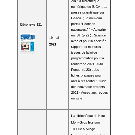
20) : la bibliothèque
numérique de l'UCA ; La
presse scientifique sur
Gallica ; Le nouveau
portail "Licences
Biblionews 121
nationales.fr" – Actualité
en IST (p.22 ) : Science
19 mai
avec et pour la société :
2021
rapports et mesures
issues de la loi de
programmation pour la
recherche 2021-2030 –
Focus (p.23) : des
fiches pratiques pour
aller à l'essentiel : Guide
des nouveaux entrants
2021 - Accès aux revues
en ligne
La bibliothèque de Nice
Mont-Gros fête son
10000e ouvrage. -