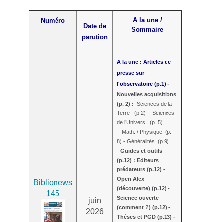
A la une /
Numéro
Date de
Sommaire
parution
A la une : Articles de
presse sur
l'observatoire (p.1)
-
Nouvelles acquisitions
(p. 2) :
Sciences de la
Terre (p.2) - Sciences
de l’Univers (p. 5)
- Math. / Physique (p.
8) - Généralités (p.9)
-
Guides et outils
(p.12) : Editeurs
prédateurs (p.12) -
Open Alex
Biblionews
(découverte) (p.12) -
145
Science ouverte
juin
(comment ?) (p.12) -
2026
Thèses et PGD (p.13) -