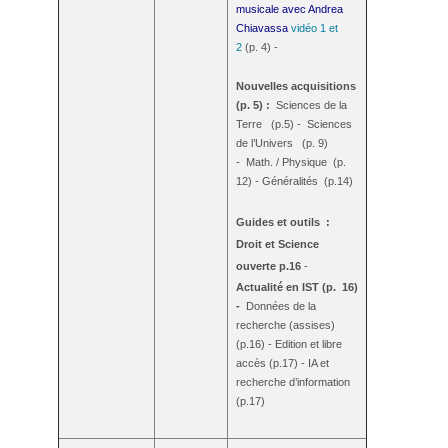
musicale avec Andrea
Chiavassa
vidéo 1 et
2
(p. 4) -
Nouvelles acquisitions
(p. 5) :
Sciences de la
Terre (p.5) - Sciences
de l’Univers (p. 9)
- Math. / Physique (p.
12) - Généralités (p.14)
Guides et outils :
Droit et Science
ouverte p.16
-
Actualité en IST (
p.
16)
-
Données de la
recherche (assises)
(p.16) - Edition et libre
accès (p.17) - IA et
recherche d’information
(p.17)