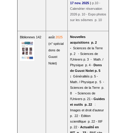
17 nov. 2025
)
p.10 -
Calendrier réservation
2026 p. 10 - Expo photos
sur les séismes p. 10
Nouvelles
Biblionews 142
août
2025
acquisitions p. 2
(n° spécial
-
Sciences de la Terre
dons de
p. 2 - Sciences de
Guust
l’Univers p. 3 - Math. /
Nolet)
Physique p. 4 -
Dons
de Guust Nolet p. 5
:
Généralités p. 5 -
Math. / Physique p. 5 -
Sciences de la Terre p.
8
-
Sciences de
l’Univers p. 21
- Guides
et outils p. 22
:
Images et droit d’auteur
p. 22 - Edition
scientifique p. 22 - IIIF
p. 22 -
Actualité en
IST
p.
23
: BNF site