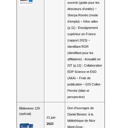
ouverte (guide pour les
directeurs d’unités) –
Sherpa Roméo (mode
d’emploi) – Infos utiles
(p.11) : Enseignement
supérieur en France
(rapport 2023) –
Identifiant ROR
(identifiant pour les
affiliations) - Actualité en
IST (p.12) : Collaboration
EDP Science et ESO
(A&A) – Frais de
publication – GIS Collex-
Persée (bilan et
perspective)
Don d'ouvrages de
Biblionews 129
(spécial)
Daniel Benest à la
21 juin
bibliothèque de Nice
2023
Mont-Gros :