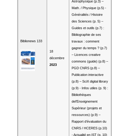
Astrophysique (p.3) –
Math. / Physique (p.5) -
Généralités / Histoire
des Sciences (p. 5) –
Guides et outils (p.7) :
Bibliographie de ses
Biblionews 133
travaux : comment
gagner du temps ? (p.7)
18
– Licences creative
décembre
commons (guide) (p.8) –
2023
PGD CNRS (p.8) –
Publication interactive
(p.8) – SciX digital library
(p.9) - Infos utiles (p. 9) :
Bibliothèques
del’Enseignement
Supérieur (projets et
ressources) (p.9) –
Rapport d’évaluation du
CNRS / HCERES (p.10)
- Actualité en IST (p. 10)