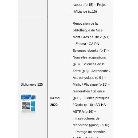
rapport (p.15) – Projet
HALiance (p.15)
Rénovation de la
bibliothèque de Nice
Mont-Gros : suite 2 (p.1)
– En test : CAIRN
Sciences ebooks (p.1) –
Nouvelles acquisitions
(p.3) : Sciences de la
Terre (p.3) - Astronomie /
Astrophysique (p.9 ) –
Biblionews 125
Math. / Physique (p.13) -
Généralités / Science
04 mai
(p.15) –Fiches pratiques
2022
/ Outils (p.16) : AD HAL
ASTRA (p.16) –
Infrastructures de
recherche (guide) (p.16)
– Partage de données