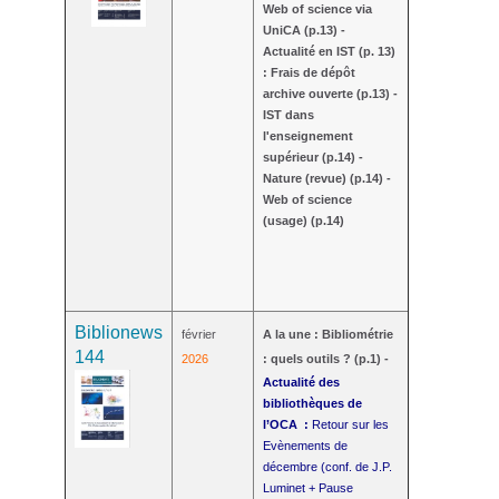
Web of science via
UniCA (p.13) -
Actualité en IST (
p.
13)
: Frais de dépôt
archive ouverte (p.13) -
IST dans
l'enseignement
supérieur (p.14) -
Nature (revue) (p.14) -
Web of science
(usage) (p.14)
Biblionews
février
A la une
: Bibliométrie
144
2026
: quels outils ? (p.1) -
Actualité des
bibliothèques de
l’OCA :
Retour sur les
Evènements de
décembre (conf. de J.P.
Luminet + Pause