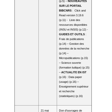
(p.5) –
NOUVEAUTES
SUR LE PORTAIL
BIBCNRS
: Click and
Read version 3.19.6
(p.11) - Liste des
ressources disponibles
(INSU et INSIS) (p.12) -
GUIDES ET OUTILS
:
Frais de publications
(p.14) – Gestion des
données de la recherche
(p.14) –
Micropublications (p.15)
– Science ouverte
(formation ludique) (p.15)
–
ACTUALITE EN IST
(p.16) : Data paper
(usage) (p.16) –
Enseignement supérieur
et recherche
(statistiques) (p.16)
21 mai
Don d'ouvrages de