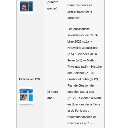
(numéro
remerciements et
spécial)
présentation de la
collection
Les publications
scientifiques de l’OCA :
bilan 2022 (p.1) –
Nouvelles acquisitions
(p.5) : Sciences de la
Terre (p.5) -– Math. /
Physique (p.8) – Histoire
des Science (p.10) –
Biblionews 128
Guides et outils (p.12) :
Plan de Gestion de
28 mars
données pas à pas
2023
(p.12) – Science ouverte
en Sciences de la Terre
et de l’Univers :
recommandations et
ressources (p.13) -