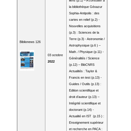
liens (p.1) – A consulter à
la bibliothèque Géoazur
Sophia-Antipolis : des
cartes en relief (p.2) -
Nouvelles acquisitions
(p.3) : Sciences de la
Terre (p.3) - Astronomie /
Biblionews 126
Astrophysique (p.6 ) –
Math. / Physique (p.11) -
03 octobre
Généralités / Science
2022
(p.12) – BibCNRS
Actualités : Taylor &
Francis en test (p.13) -
Guides / Outils (p.13) :
Edition scientifique et
droit d’auteur (p.13) –
Intégrité scientifique et
doctorant (p.14) -
Actualité en IST (p.15 ) :
Enseignement supérieur
et recherche en PACA :