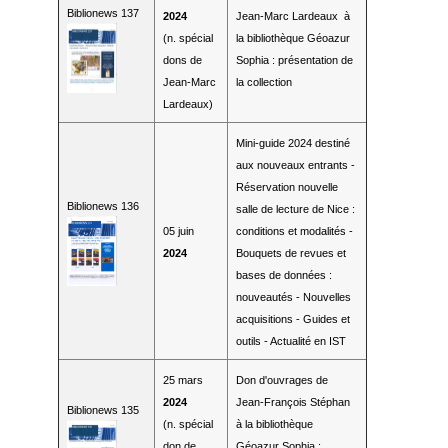
Biblionews 137
2024
Jean-Marc Lardeaux à
(n. spécial
la bibliothèque Géoazur
dons de
Sophia : présentation de
Jean-Marc
la collection
Lardeaux)
Mini-guide 2024 destiné
aux nouveaux entrants -
Réservation nouvelle
Biblionews 136
salle de lecture de Nice :
05 juin
conditions et modalités -
2024
Bouquets de revues et
bases de données :
nouveautés - Nouvelles
acquisitions - Guides et
outils - Actualité en IST
25 mars
Don d'ouvrages de
2024
Jean-François Stéphan
Biblionews 135
(n. spécial
à la bibliothèque
don de
Géoazur Sophia :