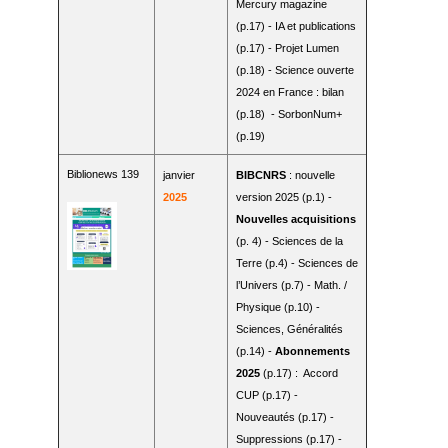
Mercury magazine
(p.17) - IA et publications
(p.17) - Projet Lumen
(p.18) - Science ouverte
2024 en France : bilan
(p.18) - SorbonNum+
(p.19)
Biblionews 139
janvier
BIBCNRS
: nouvelle
2025
version 2025 (p.1) -
Nouvelles acquisitions
(p. 4) - Sciences de la
Terre (p.4) - Sciences de
l’Univers (p.7) - Math. /
Physique (p.10) -
Sciences, Généralités
(p.14) -
Abonnements
2025
(p.17) : Accord
CUP (p.17) -
Nouveautés (p.17) -
Suppressions (p.17) -