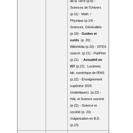
de la Terre (p.8) -
Sciences de l’Univers
(p.11) - Math. /
Physique (p.14) -
Sciences, Généralités
(p.18) -
Guides et
outils
(p. 20) :
Wikimédia (p.20) - ISTEX
search (p.21) - PubPeer
(p.21) -
Actualité en
IST
(p.22) : Lucienne,
bib. numérique de l'ENS
(p.22) - Enseignement
supérieur 2025
(statistiques) (p.22) -
HAL et Science ouverte
(p.22) - Science et
société (p. 23) -
Vulgarisation en B.D.
(p.23)