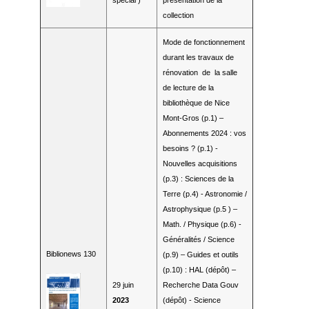
collection
Mode de fonctionnement
durant les travaux de
rénovation de la salle
de lecture de la
bibliothèque de Nice
Mont-Gros (p.1) –
Abonnements 2024 : vos
besoins ? (p.1) -
Nouvelles acquisitions
(p.3) : Sciences de la
Terre (p.4) - Astronomie /
Astrophysique (p.5 ) –
Math. / Physique (p.6) -
Généralités / Science
Biblionews 130
(p.9) – Guides et outils
(p.10) : HAL (dépôt) –
29 juin
Recherche Data Gouv
2023
(dépôt) - Science