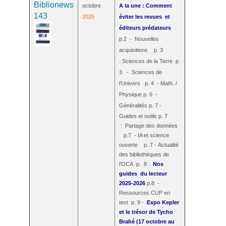
Biblionews
octobre
A la une : Comment
143
2025
éviter les revues et
éditeurs prédateurs
p.2 - Nouvelles
acquisitions p. 3
: Sciences de la Terre p.
3 - Sciences de
l’Univers p. 4 - Math. /
Physique p. 6 -
Généralités p. 7 -
Guides et outils p. 7
: Partage des données
p.7 - IA et science
ouverte p. 7 - Actualité
des bibliothèques de
l’OCA p. 8 :
Nos
guides du lecteur
2025-2026
p.8 -
Ressources CUP en
test p. 9 -
Expo Kepler
et le trésor de Tycho
Brahé (17 octobre au