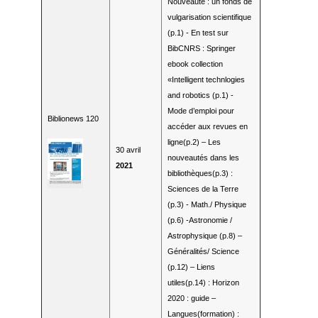
Nouveauté
: un fonds de
vulgarisation scientifique
(p.1)
-
En test sur
BibCNRS
: Springer
ebook collection
«
Intelligent
technlogies
and robotics
(p.1)
-
Mode d’emploi
pour
Biblionews 120
accéder aux revues
en
ligne
(p.2)
–
Les
30 avril
nouveautés dans les
2021
bibliothèques
(p.3)
:
Sciences de la Terre
(p.3)
-
Math
.
/ Physique
(p.
6
)
-
Astronomie /
Astrophysique (p.
8
)
–
Généralités
/ Science
♿
(p.1
2
)
–
Liens
utiles
(p.1
4
)
: Horizon
2020
: guide
–
Langues
(formation)
: