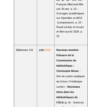
François Miterrand fête
ses 30 ans p. 23 -
Ouvrages académiques
sur OpenAlex et WOS
(comparaison) p. 23 -
Royal society et revues
en libre accès 2026 p.
23
Biblionews 141
juillet
2025
Nouveau membre
Géoazur de la
Commission de
bibliothèque :
Christophe Rena
c -
Don de cartes nautiques
de Grèce / Frédérique
Leclerc -
Nouveaux
titres dans les
bibliothèques de
l'OCA
(p. 8) - Sciences