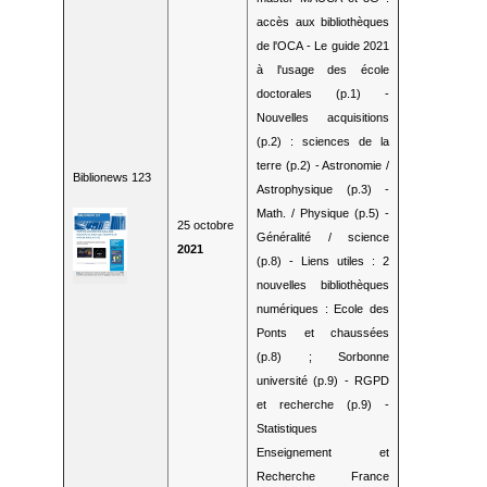
accès aux bibliothèques
de l'OCA - Le guide 2021
à l'usage des école
doctorales (p.1) -
Nouvelles acquisitions
(p.2) : sciences de la
terre (p.2) - Astronomie /
Biblionews 123
Astrophysique (p.3) -
Math. / Physique (p.5) -
25 octobre
Généralité / science
2021
(p.8) - Liens utiles : 2
nouvelles bibliothèques
numériques : Ecole des
Ponts et chaussées
(p.8) ; Sorbonne
université (p.9) - RGPD
et recherche (p.9) -
Statistiques
Enseignement et
Recherche France