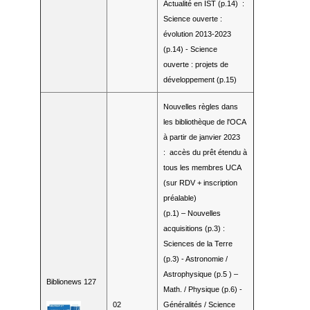
Actualité en IST (p.14) :
Science ouverte :
évolution 2013-2023
(p.14) - Science
ouverte : projets de
développement (p.15)
Nouvelles règles dans
les bibliothèque de l'OCA
à partir de janvier 2023
:
accès du prêt étendu à
tous les membres UCA
(sur RDV + inscription
préalable)
(p.1) – Nouvelles
acquisitions (p.3) :
Sciences de la Terre
(p.3) - Astronomie /
Astrophysique (p.5 ) –
Biblionews 127
Math. / Physique (p.6) -
02
Généralités / Science