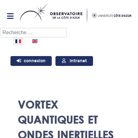
Rechercher
Sélectionnez votre langue
connexion
Intranet
VORTEX
QUANTIQUES ET
ONDES INERTIELLES