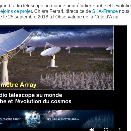
rand radio télescope au monde pour étudier k'aube et l'évoluti
ejoins ce projet
. Chiara Ferrari, directrice de
SKA-France
nous
e le 25 septembre 2018 à l'Observatoire de la Côte d'Azur.