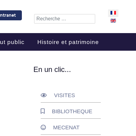
Sélectionnez 
Intranet
Rechercher
ut public
Histoire et patrimoine
En un clic...
VISITES
BIBLIOTHEQUE
MECENAT