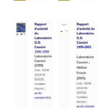
Rapport
Rapport
d'activité
d'activité du
du
Laboratoire
Laboratoire
G.D.
G.D.
Cassini
Cassini
1999-2003
1996-1999
Laboratoire
Laboratoire
Cassini
Cassini ;
(1999)
Hélène
Cote : W148
Frisch
(OCA-NI-
(2003)
010220)
Cote : W146
Condition
(OCA-NI-
d'accès :
010218)
accès
Condition
restreint OCA
d'accès :
accès restreint