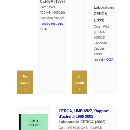
CERGA (1997)
Cote : W24
Laboratoire
(OCA-NI-005019)
CERGA
Condition d'accès
(1999)
:
accès restreint
Cote : W12
OCA
(OCA-NI-
005003)
Condition
d'accès :
accès
restreint OCA
En
En
savoir
savoir
+
+
CERGA, UMR 6527, Rapport
d'activité
1999-2002
Laboratoire CERGA (2002)
Cote : W170 (OCA-NI-010363)