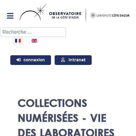
Rechercher
Sélectionnez votre langue
connexion
Intranet
COLLECTIONS
NUMÉRISÉES - VIE
DES LABORATOIRES