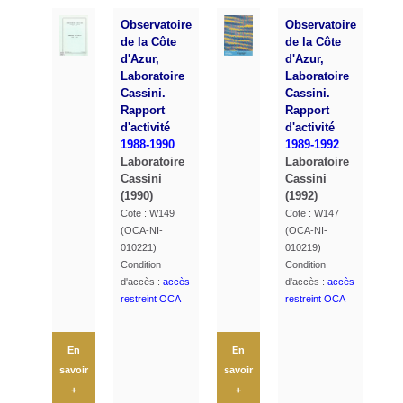
Observatoire
Observatoire
de la Côte
de la Côte
d'Azur,
d'Azur,
Laboratoire
Laboratoire
Cassini.
Cassini.
Rapport
Rapport
d'activité
d'activité
1988-1990
1989-1992
Laboratoire
Laboratoire
Cassini
Cassini
(1990)
(1992)
Cote : W149
Cote : W147
(OCA-NI-
(OCA-NI-
010221)
010219)
Condition
Condition
d'accès :
accès
d'accès :
accès
restreint OCA
restreint OCA
En
En
savoir
savoir
+
+