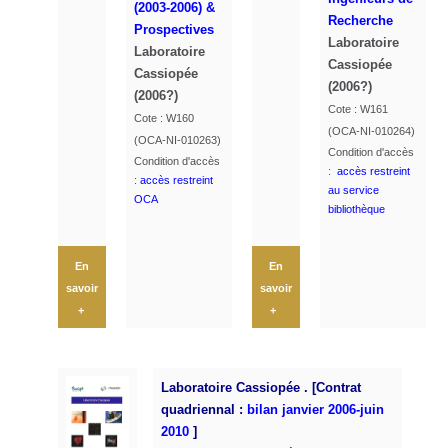
(2003-2006) &
Recherche
Prospectives
Laboratoire
Laboratoire
Cassiopée
Cassiopée
(2006?)
(2006?)
Cote : W161
Cote : W160
(OCA-NI-010264)
(OCA-NI-010263)
Condition d'accès
Condition d'accès
:
accès restreint
:
accès restreint
au service
OCA
bibliothèque
En
En
savoir
savoir
+
+
Laboratoire Cassiopée . [Contrat
quadriennal :
bilan janvier 2006-juin
2010
]